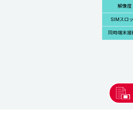
解像度
SIMスロ
同時端末接