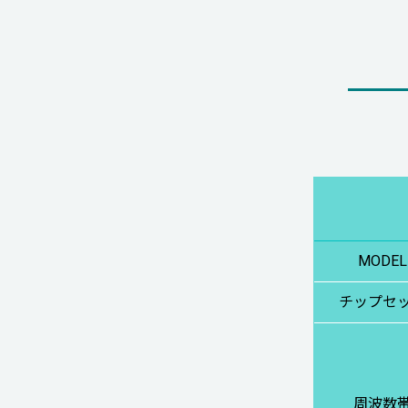
MODEL
チップセ
周波数