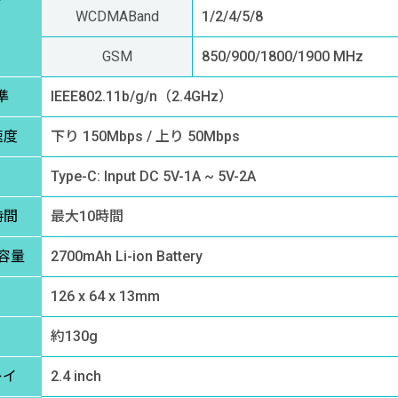
WCDMABand
1/2/4/5/8
GSM
850/900/1800/1900 MHz
準
IEEE802.11b/g/n（2.4GHz）
速度
下り 150Mbps / 上り 50Mbps
Type-C: Input DC 5V-1A ~ 5V-2A
時間
最大10時間
容量
2700mAh Li-ion Battery
126 x 64 x 13mm
約130g
レイ
2.4 inch