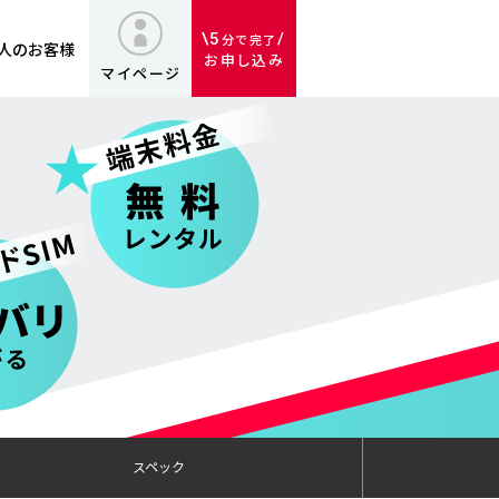
\5
/
分で完了
人の
お客様
お申し込み
マイページ
スペック